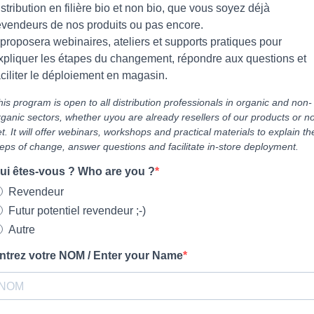
istribution en filière bio et non bio, que vous soyez déjà
evendeurs de nos produits ou pas encore.
l proposera webinaires, ateliers et supports pratiques pour
xpliquer les étapes du changement, répondre aux questions et
aciliter le déploiement en magasin.
his program is open to all distribution professionals in organic and non-
rganic sectors, whether uyou are already resellers of our products or no
et. It will offer webinars, workshops and practical materials to explain th
teps of change, answer questions and facilitate in-store deployment.
ui êtes-vous ? Who are you ?
Revendeur
Futur potentiel revendeur ;-)
Autre
ntrez votre NOM / Enter your Name