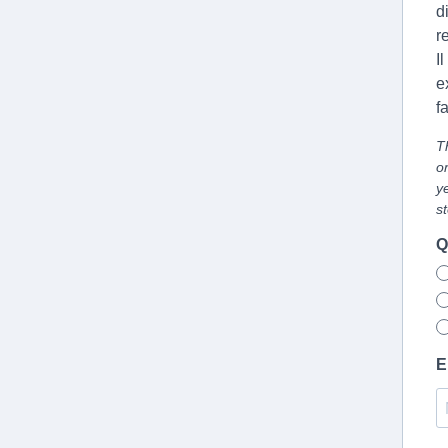
d
r
I
e
f
T
o
y
s
Q
E